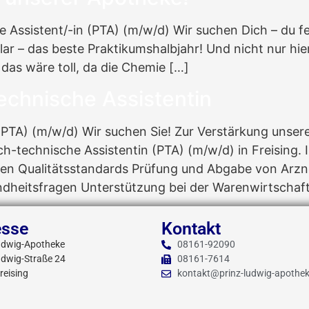
 Assistent/-in (PTA) (m/w/d) Wir suchen Dich – du fe
lar – das beste Praktikumshalbjahr! Und nicht nur h
as wäre toll, da die Chemie […]
echnische Assistentin
PTA) (m/w/d) Wir suchen Sie! Zur Verstärkung unser
h-technische Assistentin (PTA) (m/w/d) in Freising. 
n Qualitätsstandards Prüfung und Abgabe von Arzne
eitsfragen Unterstützung bei der Warenwirtschaft, 
esse
Kontakt
udwig-Apotheke
08161-92090
udwig-Straße 24
08161-7614
reising
kontakt@prinz-ludwig-apothek